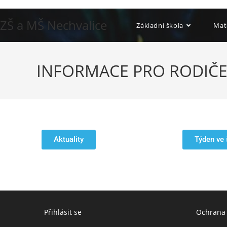
ZŠ a MŠ Nechvalice
Základní škola
Mat
INFORMACE PRO RODIČ
Aktuality
Týden ve 
Přihlásit se
Ochrana