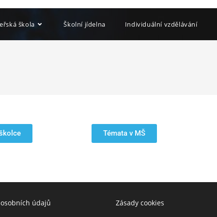
eřská škola
Školní jídelna
Individuální vzdělávání
E
školce
Témata v MŠ
 osobních údajů
Zásady cookies