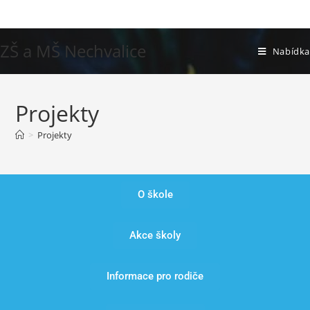
ZŠ a MŠ Nechvalice
Nabídka
Projekty
>
Projekty
O škole
Akce školy
Informace pro rodiče