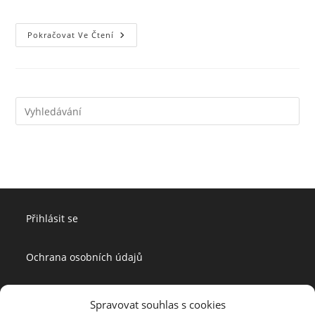
publikován
k
příspěvku
Čarodějnický
Pokračovat Ve Čtení
Den
29.
04.
2022
Přihlásit se
Ochrana osobních údajů
Spravovat souhlas s cookies