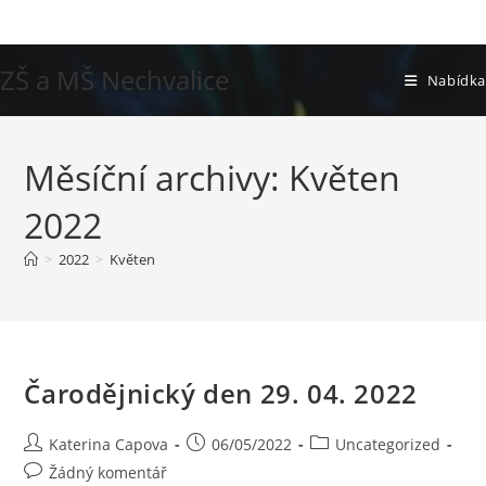
Přejít
k
obsahu
ZŠ a MŠ Nechvalice
Nabídka
Měsíční archivy: Květen
2022
>
2022
>
Květen
Čarodějnický den 29. 04. 2022
Autor
Příspěvek
Rubriky
Katerina Capova
06/05/2022
Uncategorized
příspěvku
byl
příspěvku
Komentáře
Žádný komentář